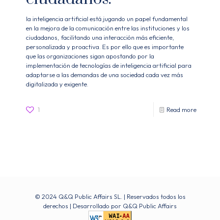
la inteligencia artificial está jugando un papel fundamental
en la mejora de la comunicación entre las instituciones y los
ciudadanos, facilitando una interacción más eficiente,
personalizada y proactiva. Es por ello que es importante
que las organizaciones sigan apostando por la
implementación de tecnologías de inteligencia artificial para
adaptarse a las demandas de una sociedad cada vez más
digitalizada y exigente.
-
1
Read more
Cómo
la
inteligen
artificial
está
© 2024 Q&Q Public Affairs SL. | Reservados todos los
transfo
derechos | Desarrollado por
Q&Q Public Affairs
la