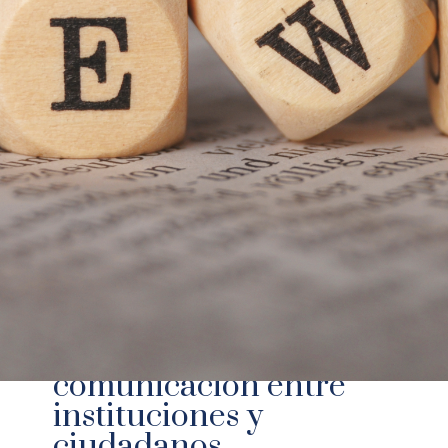
Quesada
at
junio 19, 2024
Cómo la inteligencia
artificial está
transformando la
comunicación entre
instituciones y
ciudadanos.